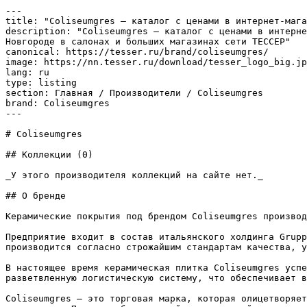
---

title: "Coliseumgres – каталог с ценами в интернет-мага
description: "Coliseumgres – каталог с ценами в интерне
Новгороде в салонах и больших магазинах сети ТЕССЕР"

canonical: https://tesser.ru/brand/coliseumgres/

image: https://nn.tesser.ru/download/tesser_logo_big.jp
lang: ru

type: listing

section: Главная / Производители / Coliseumgres

brand: Coliseumgres

---

# Coliseumgres

## Коллекции (0)

_У этого производителя коллекций на сайте нет._

## О бренде

Керамические покрытия под брендом Coliseumgres производ
Предприятие входит в состав итальянского холдинга Grupp
производится согласно строжайшим стандартам качества, у
В настоящее время керамическая плитка Coliseumgres успе
разветвленную логистическую систему, что обеспечивает в
Coliseumgres – это торговая марка, которая олицетворяет