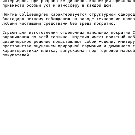
интерьеров. При разработке дизайнов коллекций привлекал
привнести особый уют и атмосферу в каждой дом.

Плитка Coliseumgres характеризуется структурной однород
благодаря четному соблюдению на заводе технологии произ
любыми чистящими средствами без вреда покрытию.

Сырьем для изготовления отделочных напольных покрытий C
окрашиванию по всей толщине. Изделия имеют приятный неб
дизайнерское решение представляют собой модели, имитиру
пространство ощущением природной гармонии и домашнего т
характеристиках плитка, выпускаемая под торговой маркой
покупателей.
