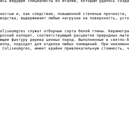
ись ведущие специалисты из Италии, которым удалось созда
ностью и, как следствие, повышенной степенью прочности, 
водства, выдерживает любые нагрузки на поверхность, усто
oliseumgres служат отборные сорта белой глины. Керамогра
роский колорит, соответствующий расцветке природных мате
ющие фактуру дерева ценных пород. Выполненные в светло-б
епла, подходят для отделки любых помещений. При неизменн
 Coliseumgres, имеет крайне привлекательную стоимость, ч