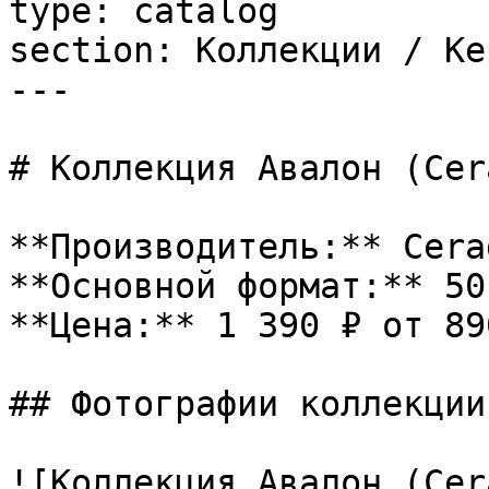
type: catalog

section: Коллекции / Ке
---

# Коллекция Авалон (Cer
**Производитель:** Cerad
**Основной формат:** 50

**Цена:** 1 390 ₽ от 890
## Фотографии коллекции

![Коллекция Авалон (Cer