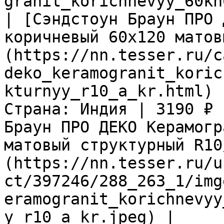
granit_korichnevyy_60kh
| [Сэндстоун Браун ПРО 
коричневый 60х120 матов
(https://nn.tesser.ru/c
deko_keramogranit_koric
kturnyy_r10_a_kr.html) 
Страна: Индия | 3190 ₽ 
Браун ПРО ДЕКО Керамогр
матовый структурный R10
(https://nn.tesser.ru/u
ct/397246/288_263_1/img
eramogranit_korichnevyy
y_r10_a_kr.jpeg) |
