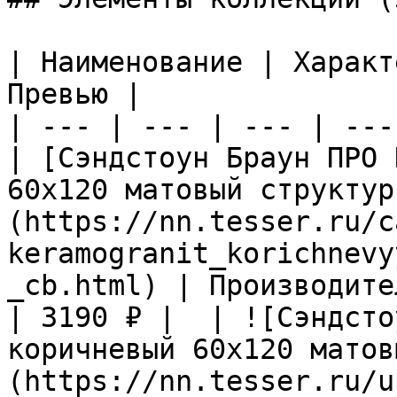
| Наименование | Характ
Превью |

| --- | --- | --- | ---
| [Сэндстоун Браун ПРО 
60х120 матовый структур
(https://nn.tesser.ru/c
keramogranit_korichnevy
_cb.html) | Производите
| 3190 ₽ |  | ![Сэндсто
коричневый 60х120 матов
(https://nn.tesser.ru/u