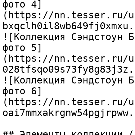
фото 4]
(https://nn.tesser.ru/u
bxqclh0il8wb649fj0xmxu.
![Коллекция Сэндстоун Б
фото 5]
(https://nn.tesser.ru/u
028tfsqo09s73fy8g83j3z.
![Коллекция Сэндстоун Б
фото 6]
(https://nn.tesser.ru/u
oai7mmxakrgnw54pgjrpww.
## Элементы коллекции (3