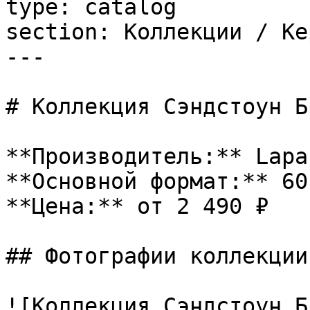
type: catalog

section: Коллекции / Ке
---

# Коллекция Сэндстоун Б
**Производитель:** Lapar
**Основной формат:** 60
**Цена:** от 2 490 ₽

## Фотографии коллекции

![Коллекция Сэндстоун Б