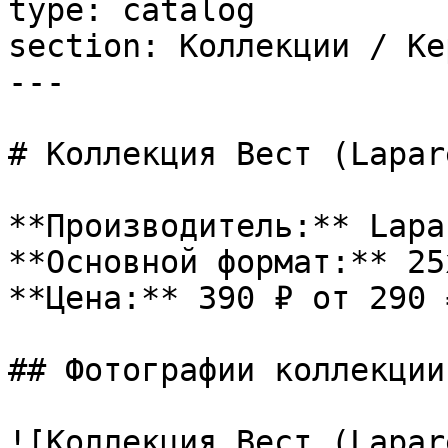
type: catalog

section: Коллекции / Ке
---

# Коллекция Вест (Lapar
**Производитель:** Lapar
**Основной формат:** 25x
**Цена:** 390 ₽ от 290 ₽
## Фотографии коллекции

![Коллекция Вест (Lapar