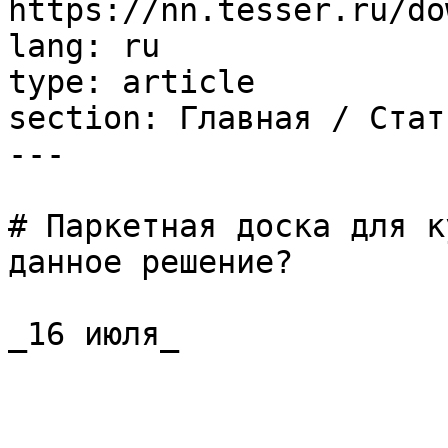
https://nn.tesser.ru/do
lang: ru

type: article

section: Главная / Стать
---

# Паркетная доска для к
данное решение?

_16 июля_
