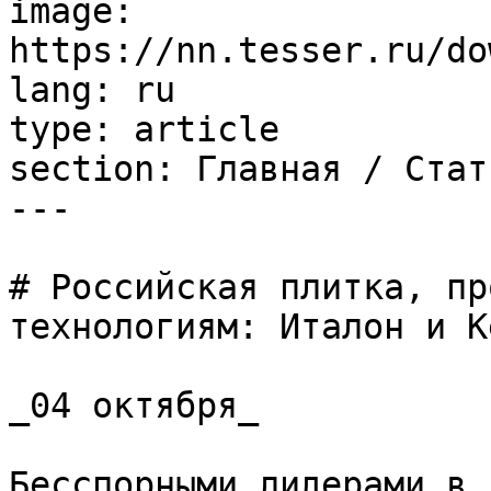
image: 
https://nn.tesser.ru/do
lang: ru

type: article

section: Главная / Стать
---

# Российская плитка, пр
технологиям: Италон и K
_04 октября_

Бесспорными лидерами в 