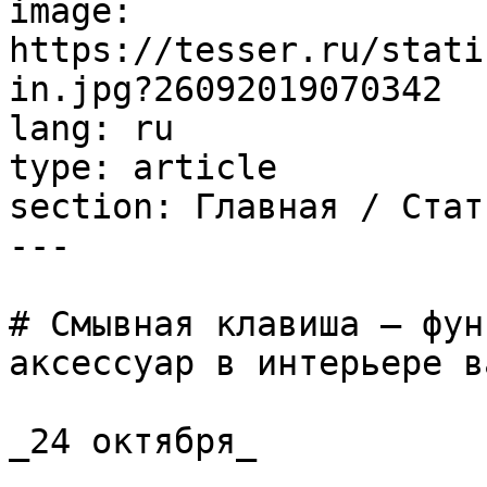
image: 
https://tesser.ru/stati
in.jpg?26092019070342

lang: ru

type: article

section: Главная / Стать
---

# Смывная клавиша – фун
аксессуар в интерьере в
_24 октября_
